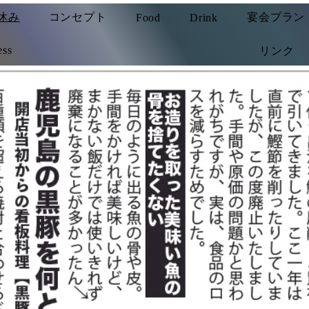
休み
コンセプト
宴会プラン
Food
Drink
ess
リンク