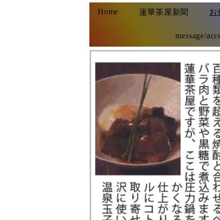
Home
蓮華茶屋新聞
お
message/acc